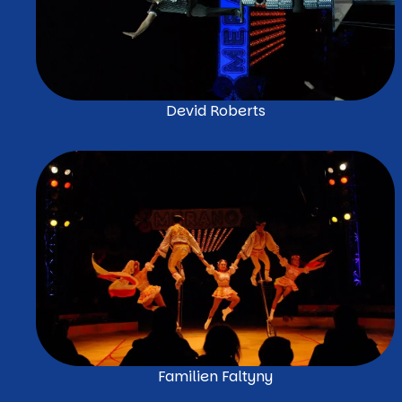
Devid Roberts
Familien Faltyny