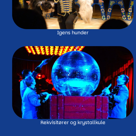
Igens hunder
Rekvisitører og krystallkule