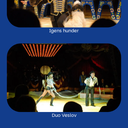
Igens hunder
Duo Veslov