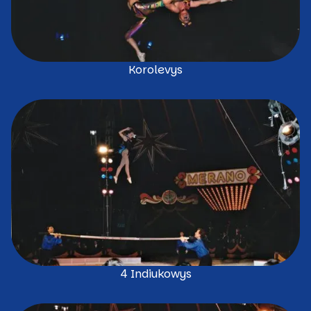
Korolevys
4 Indiukowys