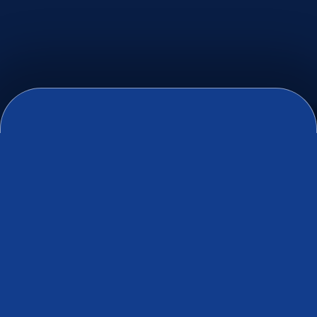
KIRKENES - HAVNA
Få inntil 500 kr familierabatt
ved kjøp av fire eller fem
billetter!*
Vi har dessverre ingen planlagte
arrangementer for øyeblikket.