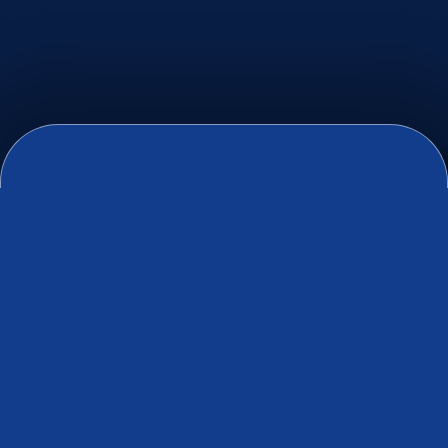
ÅFJORD - MONSTAD
Få inntil 500 kr familierabatt
ved kjøp av fire eller fem
billetter!*
Vi har dessverre ingen planlagte
arrangementer for øyeblikket.