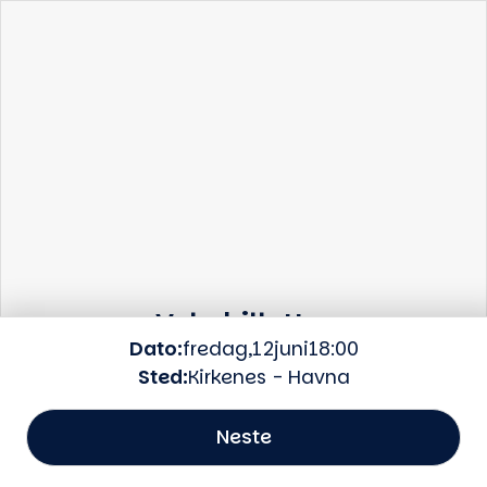
Dine seter
Velg billetter
Dato:
fredag
,
12
juni
18:00
Billettype:
Velg billettype
Sted:
Kirkenes - Havna
Tilbake
Antall:
Neste