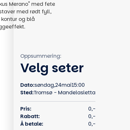
Oppsummering:
Velg seter
Dato:
søndag
,
24
mai
15:00
Sted:
Tromsø - Mandelasletta
Pris:
0,-
Rabatt:
0,-
Å betale:
0,-