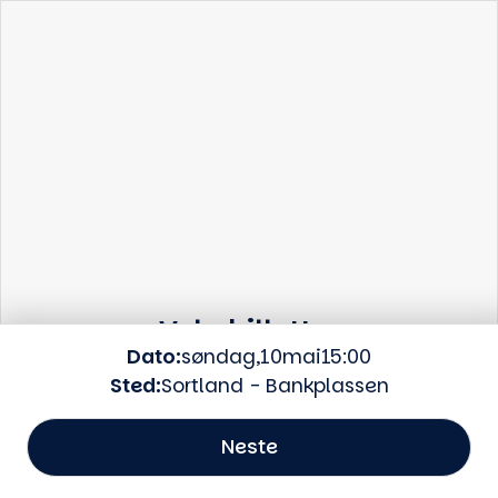
Dine seter
Velg billetter
Dato:
søndag
,
10
mai
15:00
Billettype:
Velg billettype
Sted:
Sortland - Bankplassen
Tilbake
Antall:
Neste