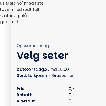
Oppsummering:
Velg seter
Dato:
onsdag
,
27
mai
18:00
Sted:
Sørkjosen - Grusbanen
Pris:
0,-
Rabatt:
0,-
Å betale:
0,-