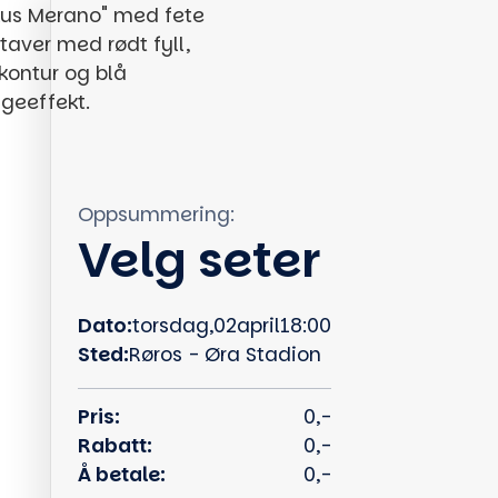
Oppsummering:
Velg seter
Dato:
torsdag
,
02
april
18:00
Sted:
Røros - Øra Stadion
Pris:
0,-
Rabatt:
0,-
Å betale:
0,-