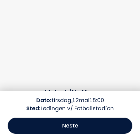
Dine seter
Velg billetter
Dato:
tirsdag
,
12
mai
18:00
Billettype:
Velg billettype
Sted:
Lødingen v/ Fotballstadion
Tilbake
Antall:
Neste